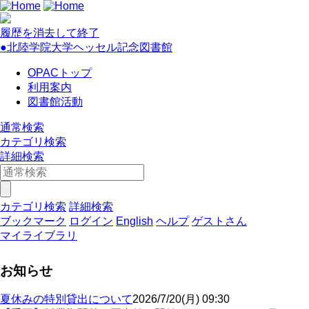
履歴を消去して終了
●北陸学院大学ヘッセル記念図書館
OPACトップ
利用案内
図書館活動
通常検索
カテゴリ検索
詳細検索
カテゴリ検索
詳細検索
ブックマーク
ログイン
English
ヘルプ
ゲストさん
マイライブラリ
お知らせ
夏休みの特別貸出について
2026/7/20(月) 09:30