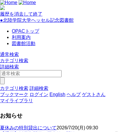
履歴を消去して終了
●北陸学院大学ヘッセル記念図書館
OPACトップ
利用案内
図書館活動
通常検索
カテゴリ検索
詳細検索
カテゴリ検索
詳細検索
ブックマーク
ログイン
English
ヘルプ
ゲストさん
マイライブラリ
お知らせ
夏休みの特別貸出について
2026/7/20(月) 09:30