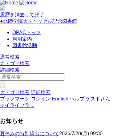
履歴を消去して終了
●北陸学院大学ヘッセル記念図書館
OPACトップ
利用案内
図書館活動
通常検索
カテゴリ検索
詳細検索
カテゴリ検索
詳細検索
ブックマーク
ログイン
English
ヘルプ
ゲストさん
マイライブラリ
お知らせ
夏休みの特別貸出について
2026/7/20(月) 09:30