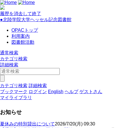
履歴を消去して終了
●北陸学院大学ヘッセル記念図書館
OPACトップ
利用案内
図書館活動
通常検索
カテゴリ検索
詳細検索
カテゴリ検索
詳細検索
ブックマーク
ログイン
English
ヘルプ
ゲストさん
マイライブラリ
お知らせ
夏休みの特別貸出について
2026/7/20(月) 09:30