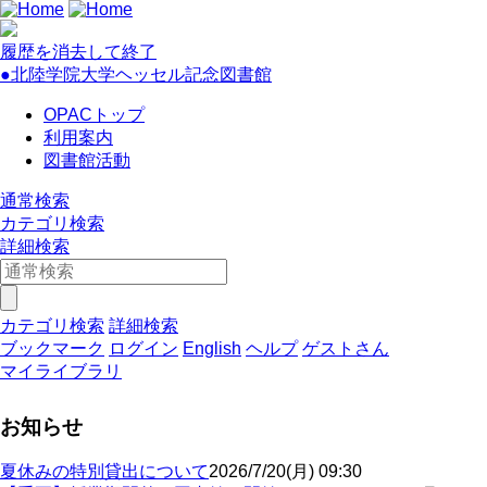
履歴を消去して終了
●北陸学院大学ヘッセル記念図書館
OPACトップ
利用案内
図書館活動
通常検索
カテゴリ検索
詳細検索
カテゴリ検索
詳細検索
ブックマーク
ログイン
English
ヘルプ
ゲストさん
マイライブラリ
お知らせ
夏休みの特別貸出について
2026/7/20(月) 09:30