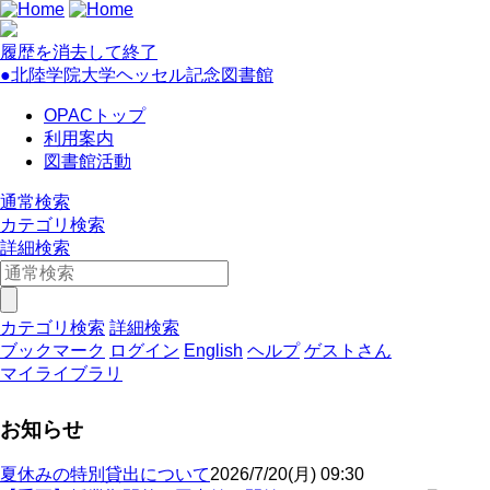
履歴を消去して終了
●北陸学院大学ヘッセル記念図書館
OPACトップ
利用案内
図書館活動
通常検索
カテゴリ検索
詳細検索
カテゴリ検索
詳細検索
ブックマーク
ログイン
English
ヘルプ
ゲストさん
マイライブラリ
お知らせ
夏休みの特別貸出について
2026/7/20(月) 09:30