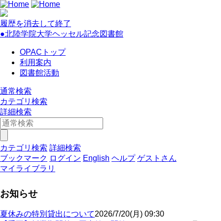
履歴を消去して終了
●北陸学院大学ヘッセル記念図書館
OPACトップ
利用案内
図書館活動
通常検索
カテゴリ検索
詳細検索
カテゴリ検索
詳細検索
ブックマーク
ログイン
English
ヘルプ
ゲストさん
マイライブラリ
お知らせ
夏休みの特別貸出について
2026/7/20(月) 09:30