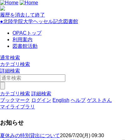
履歴を消去して終了
●北陸学院大学ヘッセル記念図書館
OPACトップ
利用案内
図書館活動
通常検索
カテゴリ検索
詳細検索
カテゴリ検索
詳細検索
ブックマーク
ログイン
English
ヘルプ
ゲストさん
マイライブラリ
お知らせ
夏休みの特別貸出について
2026/7/20(月) 09:30