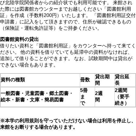
び北陸学院関係者からの紹介状でも利用可能です。 来館され
た際には図書館カウンターまでお越しください「図書館利用
証」を作成（手数料200円）いたします。 「図書館利用証交付
申請書」に記入をして頂きますので、住所が確認できるもの
（保険証・運転免許証等）をご持参ください。
図書館資料の貸出
借りたい資料と「図書館利用証」をカウンターへ持って来てく
ださい。 他の資料を借りていても延滞中の資料がなければ、
追加して借りることができます。 なお、試験期間中は貸出が
できない場合もあります。
貸出期
貸出延
資料の種類
冊数
間
長
5冊
2週間
一般図書・児童図書・郷土図書・
2週
ま
（要手
絵本・新書・文庫・簡易図書
間
で
続き）
※本学の利用規則を守っていただけない場合は利用を停止し、
来館をお断りする場合があります。