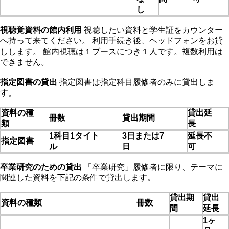
し
視聴覚資料の館内利用
視聴したい資料と学生証をカウンター
へ持って来てください。 利用手続き後、ヘッドフォンをお貸
しします。 館内視聴は１ブースにつき１人です。複数利用は
できません。
指定図書の貸出
指定図書は指定科目履修者のみに貸出しま
す。
資料の種
貸出延
冊数
貸出期間
類
長
1科目1タイト
3日または7
延長不
指定図書
ル
日
可
卒業研究のための貸出
「卒業研究」履修者に限り、テーマに
関連した資料を下記の条件で貸出します。
貸出期
貸出
資料の種類
冊数
間
延長
1ヶ