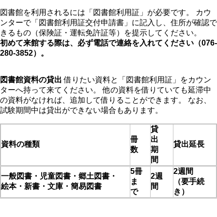
図書館を利用されるには「図書館利用証」が必要です。 カウ
ンターで「図書館利用証交付申請書」に記入し、住所が確認で
きるもの（保険証・運転免許証等）を提示してください。
初めて来館する際は、必ず電話で連絡を入れてください（076-
280-3852）。
図書館資料の貸出
借りたい資料と「図書館利用証」をカウン
ターへ持って来てください。 他の資料を借りていても延滞中
の資料がなければ、追加して借りることができます。 なお、
試験期間中は貸出ができない場合もあります。
貸
冊
出
資料の種類
貸出延長
数
期
間
5冊
2週間
一般図書・児童図書・郷土図書・
2週
ま
（要手続
絵本・新書・文庫・簡易図書
間
で
き）