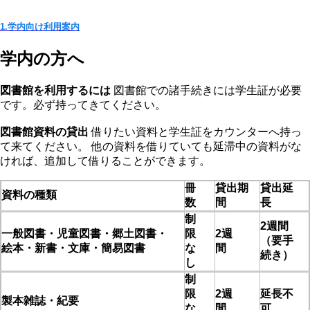
1.学内向け利用案内
学内の方へ
図書館を利用するには
図書館での諸手続きには学生証が必要
です。必ず持ってきてください。
図書館資料の貸出
借りたい資料と学生証をカウンターへ持っ
て来てください。 他の資料を借りていても延滞中の資料がな
ければ、追加して借りることができます。
冊
貸出期
貸出延
資料の種類
数
間
長
制
2週間
一般図書・児童図書・郷土図書・
限
2週
（要手
絵本・新書・文庫・簡易図書
な
間
続き）
し
制
限
2週
延長不
製本雑誌・紀要
な
間
可