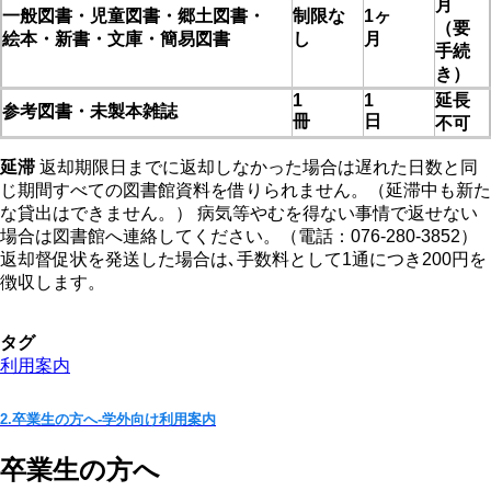
月
一般図書・児童図書・郷土図書・
制限な
1ヶ
（要
絵本・新書・文庫・簡易図書
し
月
手続
き）
1
1
延長
参考図書・未製本雑誌
冊
日
不可
延滞
返却期限日までに返却しなかった場合は遅れた日数と同
じ期間すべての図書館資料を借りられません。（延滞中も新た
な貸出はできません。） 病気等やむを得ない事情で返せない
場合は図書館へ連絡してください。（電話：076-280-3852）
返却督促状を発送した場合は､手数料として1通につき200円を
徴収します。
タグ
利用案内
2.卒業生の方へ-学外向け利用案内
卒業生の方へ