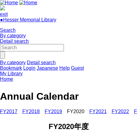
exit
●Hesser Memorial Library
Search
By category
Detail search
By category
Detail search
Bookmark
Login
Japanese
Help
Guest
My Library
Home
Annual Calendar
FY2017
FY2018
FY2019
FY2020
FY2021
FY2022
F
FY2020年度