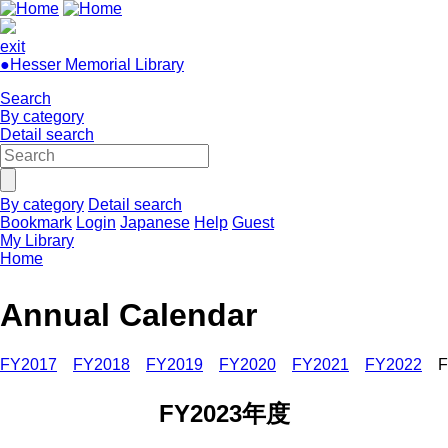
exit
●Hesser Memorial Library
Search
By category
Detail search
By category
Detail search
Bookmark
Login
Japanese
Help
Guest
My Library
Home
Annual Calendar
FY2017
FY2018
FY2019
FY2020
FY2021
FY2022
F
FY2023年度