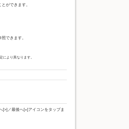
ことができます。
参照できます。
定により異なります。
[>]／最後へ[»]アイコンをタップま