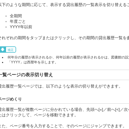
以下のような期間に応じて、表示する貸出履歴の一覧表示を切り替える
全期間
年度ごと
YYYY年以前
それぞれの期間をタップまたはクリックし、その期間の貸出履歴一覧を
補足
何年分の履歴が表示されるか、何年以前の履歴が表示されるかは、図書館の設
「YYYY」は西暦年を示します。
一覧ページの表示切り替え
貸出履歴一覧ページでは、以下のような表示の切り替えができます。
ページめくり
貸出履歴一覧が複数ページに分かれている場合、先頭へ[«]／前へ[<]／次へ
たはクリックして、ページを移動できます。
また、ページ番号を入力することで、そのページにジャンプできます。