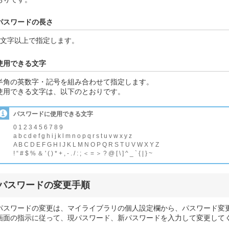
パスワードの長さ
6文字以上で指定します。
使用できる文字
半角の英数字・記号を組み合わせて指定します。
使用できる文字は、以下のとおりです。
パスワードに使用できる文字
0 1 2 3 4 5 6 7 8 9
a b c d e f g h i j k l m n o p q r s t u v w x y z
A B C D E F G H I J K L M N O P Q R S T U V W X Y Z
! “ # $ % ＆ ' ( ) * + , - . / : ; ＜ = ＞ ? @ [ \ ] ^ _ ` { | } ~
パスワードの変更手順
パスワードの変更は、マイライブラリの個人設定欄から、パスワード変
画面の指示に従って、現パスワード、新パスワードを入力して変更して